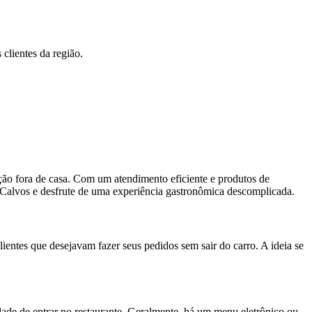
clientes da região.
ão fora de casa. Com um atendimento eficiente e produtos de
 Calvos e desfrute de uma experiência gastronômica descomplicada.
entes que desejavam fazer seus pedidos sem sair do carro. A ideia se
dade de entrar no restaurante. Geralmente, há um menu eletrônico ou