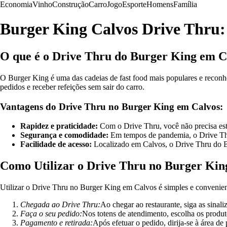
Economia
Vinho
Construção
Carro
Jogo
Esporte
Homens
Família
Burger King Calvos Drive Thru:
O que é o Drive Thru do Burger King em C
O Burger King é uma das cadeias de fast food mais populares e reconh
pedidos e receber refeições sem sair do carro.
Vantagens do Drive Thru no Burger King em Calvos:
Rapidez e praticidade:
Com o Drive Thru, você não precisa esta
Segurança e comodidade:
Em tempos de pandemia, o Drive Thru
Facilidade de acesso:
Localizado em Calvos, o Drive Thru do Bur
Como Utilizar o Drive Thru no Burger Kin
Utilizar o Drive Thru no Burger King em Calvos é simples e convenient
Chegada ao Drive Thru:
Ao chegar ao restaurante, siga as sinal
Faça o seu pedido:
Nos totens de atendimento, escolha os produt
Pagamento e retirada:
Após efetuar o pedido, dirija-se à área de