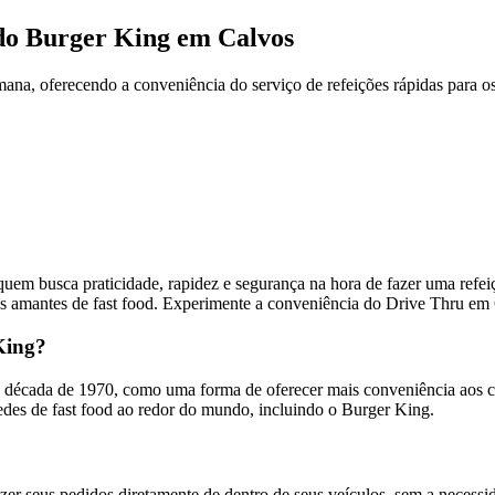
do Burger King em Calvos
a, oferecendo a conveniência do serviço de refeições rápidas para os 
m busca praticidade, rapidez e segurança na hora de fazer uma refeiç
os amantes de fast food. Experimente a conveniência do Drive Thru em
 King?
 década de 1970, como uma forma de oferecer mais conveniência aos cli
des de fast food ao redor do mundo, incluindo o Burger King.
er seus pedidos diretamente de dentro de seus veículos, sem a necessi