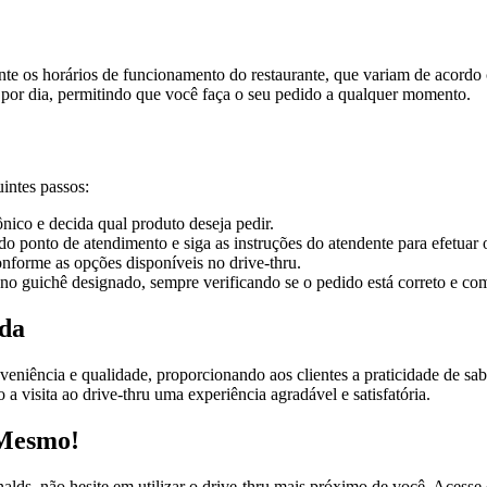
te os horários de funcionamento do restaurante, que variam de acordo c
por dia, permitindo que você faça o seu pedido a qualquer momento.
uintes passos:
nico e decida qual produto deseja pedir.
o ponto de atendimento e siga as instruções do atendente para efetuar 
onforme as opções disponíveis no drive-thru.
 no guichê designado, sempre verificando se o pedido está correto e co
ida
eniência e qualidade, proporcionando aos clientes a praticidade de sabo
a visita ao drive-thru uma experiência agradável e satisfatória.
 Mesmo!
ds, não hesite em utilizar o drive-thru mais próximo de você. Acesse o