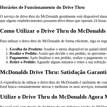
Horários de Funcionamento do Drive Thru
O serviço de drive-thru do McDonalds geralmente está disponível duran
que alguns estabelecimentos possuem drive-thrus que operam 24 horas 
Como Utilizar o Drive Thru do McDonalds
Para utilizar o drive-thru do McDonalds de forma eficiente, siga os seg
Escolha do Produto:
Analise o menu disponível no painel eletrô
Realize o Pedido:
Assim que decidir o seu pedido, se aproxime d
Pagamento:
Após finalizar o seu pedido, realize o pagamento c
Retire o Pedido:
Aguarde alguns minutos e retire a sua refeição
McDonalds Drive Thru: Satisfação Garant
A experiência de utilizar o drive-thru do McDonalds é sinônimo de conv
food busca constantemente inovar e melhorar os seus serviços, tornando 
Utilize o Drive Thru do McDonalds Agora
Se você está com desejo de desfrutar de um delicioso lanche do McDonal