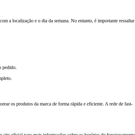
om a localização e o dia da semana. No entanto, é importante ressaltar
o pedido.
mpleto.
rear os produtos da marca de forma rápida e eficiente. A rede de fast-
 site oficial para mais informações sobre os horários de funcionamento