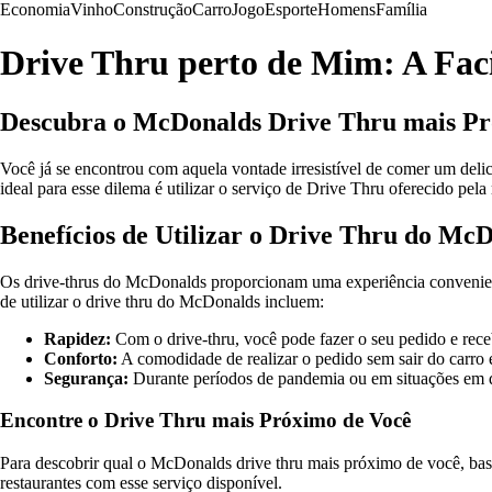
Economia
Vinho
Construção
Carro
Jogo
Esporte
Homens
Família
Drive Thru perto de Mim: A Faci
Descubra o McDonalds Drive Thru mais Pr
Você já se encontrou com aquela vontade irresistível de comer um deli
ideal para esse dilema é utilizar o serviço de Drive Thru oferecido pe
Benefícios de Utilizar o Drive Thru do Mc
Os drive-thrus do McDonalds proporcionam uma experiência conveniente 
de utilizar o drive thru do McDonalds incluem:
Rapidez:
Com o drive-thru, você pode fazer o seu pedido e receb
Conforto:
A comodidade de realizar o pedido sem sair do carro é 
Segurança:
Durante períodos de pandemia ou em situações em qu
Encontre o Drive Thru mais Próximo de Você
Para descobrir qual o McDonalds drive thru mais próximo de você, basta
restaurantes com esse serviço disponível.