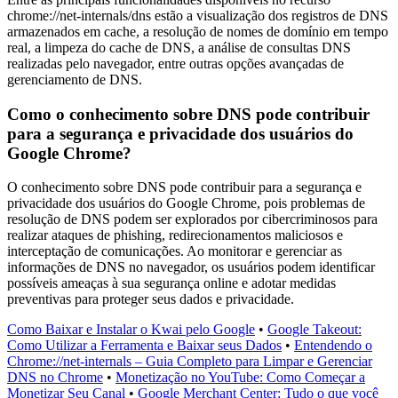
chrome://net-internals/dns estão a visualização dos registros de DNS
armazenados em cache, a resolução de nomes de domínio em tempo
real, a limpeza do cache de DNS, a análise de consultas DNS
realizadas pelo navegador, entre outras opções avançadas de
gerenciamento de DNS.
Como o conhecimento sobre DNS pode contribuir
para a segurança e privacidade dos usuários do
Google Chrome?
O conhecimento sobre DNS pode contribuir para a segurança e
privacidade dos usuários do Google Chrome, pois problemas de
resolução de DNS podem ser explorados por cibercriminosos para
realizar ataques de phishing, redirecionamentos maliciosos e
interceptação de comunicações. Ao monitorar e gerenciar as
informações de DNS no navegador, os usuários podem identificar
possíveis ameaças à sua segurança online e adotar medidas
preventivas para proteger seus dados e privacidade.
Como Baixar e Instalar o Kwai pelo Google
•
Google Takeout:
Como Utilizar a Ferramenta e Baixar seus Dados
•
Entendendo o
Chrome://net-internals – Guia Completo para Limpar e Gerenciar
DNS no Chrome
•
Monetização no YouTube: Como Começar a
Monetizar Seu Canal
•
Google Merchant Center: Tudo o que você