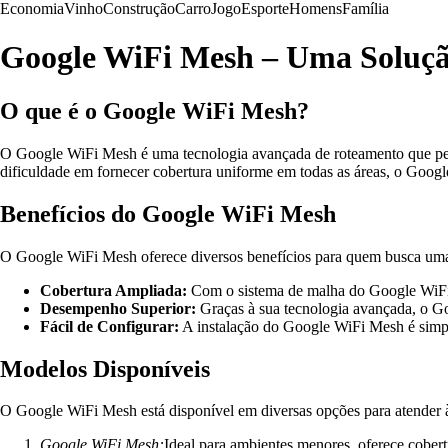
Economia
Vinho
Construção
Carro
Jogo
Esporte
Homens
Família
Google WiFi Mesh – Uma Solução
O que é o Google WiFi Mesh?
O Google WiFi Mesh é uma tecnologia avançada de roteamento que permit
dificuldade em fornecer cobertura uniforme em todas as áreas, o Googl
Benefícios do Google WiFi Mesh
O Google WiFi Mesh oferece diversos benefícios para quem busca uma c
Cobertura Ampliada:
Com o sistema de malha do Google WiFi, 
Desempenho Superior:
Graças à sua tecnologia avançada, o Go
Fácil de Configurar:
A instalação do Google WiFi Mesh é simpl
Modelos Disponíveis
O Google WiFi Mesh está disponível em diversas opções para atender à
Google WiFi Mesh:
Ideal para ambientes menores, oferece cober