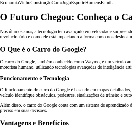
Economia
Vinho
Construção
Carro
Jogo
Esporte
Homens
Família
O Futuro Chegou: Conheça o Ca
Nos últimos anos, a tecnologia tem avançado em velocidade surpreende
revolucionário e como ele está impactando a forma como nos deslocamo
O Que é o Carro do Google?
O carro do Google, também conhecido como Waymo, é um veículo autôn
motorista humano, utilizando tecnologias avançadas de inteligência arti
Funcionamento e Tecnologia
O funcionamento do carro do Google é baseado em mapas detalhados, si
veículo identifique obstáculos, pedestres, sinalizações de trânsito e ou
Além disso, o carro do Google conta com um sistema de aprendizado de
preciso em suas decisões.
Vantagens e Benefícios