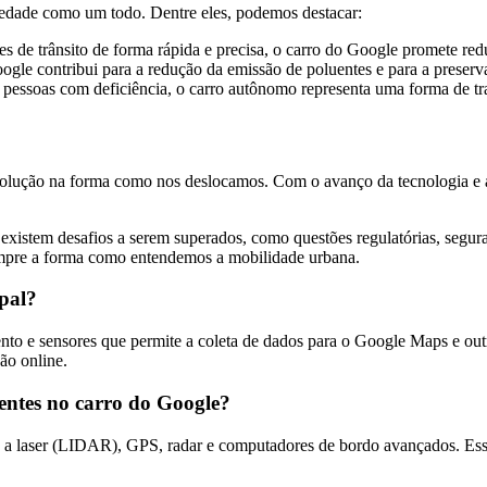
ciedade como um todo. Dentre eles, podemos destacar:
es de trânsito de forma rápida e precisa, o carro do Google promete red
Google contribui para a redução da emissão de poluentes e para a prese
pessoas com deficiência, o carro autônomo representa uma forma de tr
lução na forma como nos deslocamos. Com o avanço da tecnologia e a 
a existem desafios a serem superados, como questões regulatórias, segura
empre a forma como entendemos a mobilidade urbana.
ipal?
 e sensores que permite a coleta de dados para o Google Maps e outro
ão online.
sentes no carro do Google?
s a laser (LIDAR), GPS, radar e computadores de bordo avançados. Ess