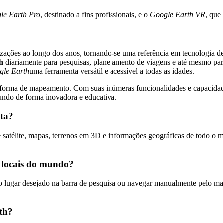
le Earth Pro
, destinado a fins profissionais, e o
Google Earth VR
, que
lizações ao longo dos anos, tornando-se uma referência em tecnologia 
h
diariamente para pesquisas, planejamento de viagens e até mesmo par
gle Earth
uma ferramenta versátil e acessível a todas as idades.
forma de mapeamento. Com suas inúmeras funcionalidades e capacidade
undo de forma inovadora e educativa.
nta?
élite, mapas, terrenos em 3D e informações geográficas de todo o mund
s locais do mundo?
do lugar desejado na barra de pesquisa ou navegar manualmente pelo map
rth?