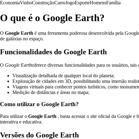
Economia
Vinho
Construção
Carro
Jogo
Esporte
Homens
Família
O que é o Google Earth?
O
Google Earth
é uma ferramenta poderosa desenvolvida pela Google q
de galáxias no espaço.
Funcionalidades do Google Earth
O
Google Earth
oferece diversas funcionalidades para os usuários, tais
Visualização detalhada de qualquer local do planeta;
Exploração de cidades em 3D, possibilitando uma imersão realist
Viagens virtuais para conhecer pontos turísticos, como monument
Medição de distâncias e áreas no mapa;
Como utilizar o Google Earth?
Para utilizar o
Google Earth
, basta acessar o site oficial da Google 
interativa e educativa.
Versões do Google Earth